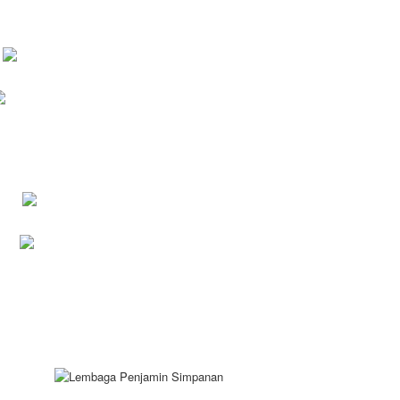
PENGUMUMAN LPS JULI 2026
PEMBERITAHUAN
PENGUMUMAN LPS
PENGUMUMAN PERUBAHAN
NAMA
Lelang Rumah
Lelang gudang