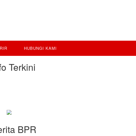
RIR
HUBUNGI KAMI
fo Terkini
PENGUMUMAN PERUBAHAN
NAMA
PENGUMUMAN LPS JULI 2026
Lelang gudang
erita BPR