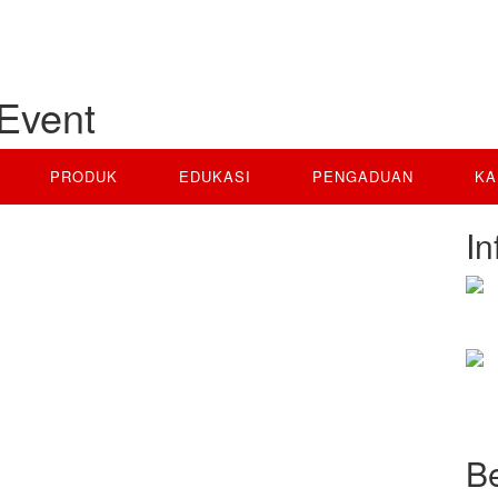
Event
PRODUK
EDUKASI
PENGADUAN
KA
In
B